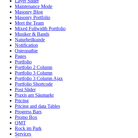
Layer Slider
Maintenance Mode
Masonry Blog
Masonry Portfolio
Meet the Team
Mixed Fullwidth Portfolio
Musiker & Bands
Naturheilkunde
Notification
Osteopathie
Pages
Portfolio
Portfolio 2 Column
Portfolio 3 Column
Portfolio 3 Column Ajax
Portfolio Shortcode
Post Slider
Praxis am Säumarkt
Pricing
Pricing and data Tables
Progress Bars
Promo Box
QMT
Rock im Park
Services