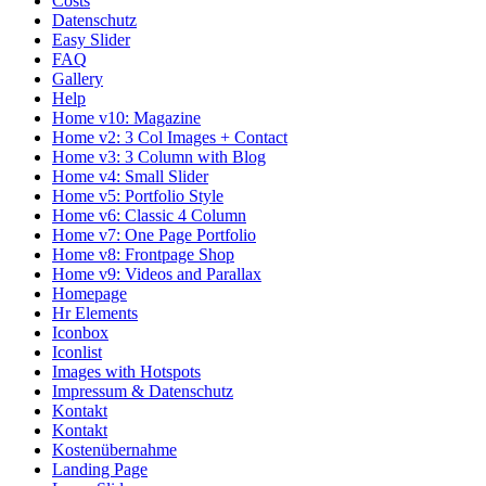
Costs
Datenschutz
Easy Slider
FAQ
Gallery
Help
Home v10: Magazine
Home v2: 3 Col Images + Contact
Home v3: 3 Column with Blog
Home v4: Small Slider
Home v5: Portfolio Style
Home v6: Classic 4 Column
Home v7: One Page Portfolio
Home v8: Frontpage Shop
Home v9: Videos and Parallax
Homepage
Hr Elements
Iconbox
Iconlist
Images with Hotspots
Impressum & Datenschutz
Kontakt
Kontakt
Kostenübernahme
Landing Page